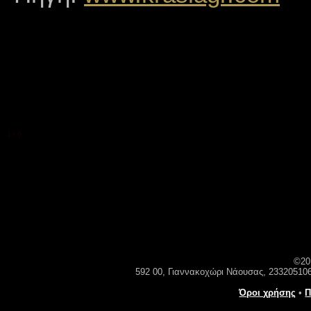
1
/
6
©20
592 00, Γιαννακοχώρι Νάουσας, 23320510
Όροι χρήσης
•
Π