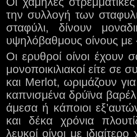
Οι χαμηλές στρεμματικέ
την συλλογή των σταφυλι
σταφύλι, δίνουν μοναδ
υψηλόβαθμους οίνους με
Οι ερυθροί οίνοι έχουν σ
μονοποικιλιακοί είτε σε σ
και Merlot, ωριμάζουν γι
καπνισμένα δρύϊνα βαρέ
άμεσα ή κάποιοι εξ’αυτ
και δέκα χρόνια πλουτ
λευκοί οίνοι με ιδιαίτερ