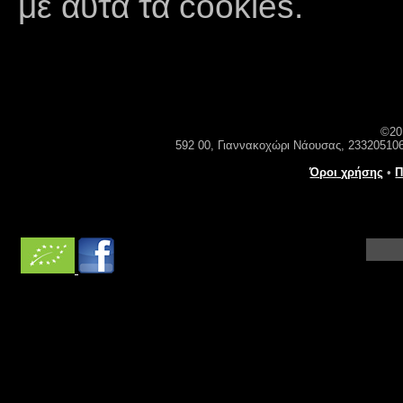
με αυτά τα cookies.
©20
592 00, Γιαννακοχώρι Νάουσας, 23320510
Όροι χρήσης
•
Π